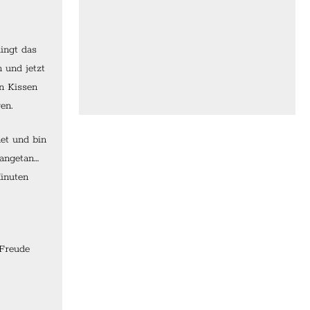
ingt das
 und jetzt
n Kissen
en.
et und bin
 angetan…
Minuten
 Freude