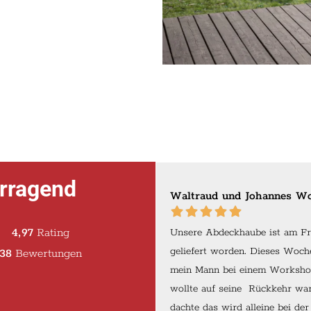
rragend
n
Waltraud und Johannes Wo
4,97
Rating
rial, tolle Passform und
Unsere Abdeckhaube ist am Fr
Optik. Dazu regionale
geliefert worden. Dieses Woch
38
Bewertungen
besser geht’s nicht. Des
mein Mann bei einem Worksho
tig guat.“
wollte auf seine Rückkehr war
dachte das wird alleine bei de