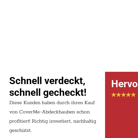
Schnell verdeckt,
Hervo
Thomas R.,
Salzburg
Lisa S.,
Wie
schnell gecheckt!
Diese Kunden haben durch ihren Kauf
„Top-Qualität, perfekte Maße und
„Weiches Mate
angenehmes Material. Alles sitzt, nichts
von CoverMe-Abdeckhauben schon
keine billige 
flattert – und sieht obendrein gut aus.
Produktion – 
profitiert! Richtig investiert, nachhaltig
Ein heimisches Produkt. Das ist auch
gfallt mir rich
geschützt.
ganz wichtig. Kein Call-Center in Indien.“