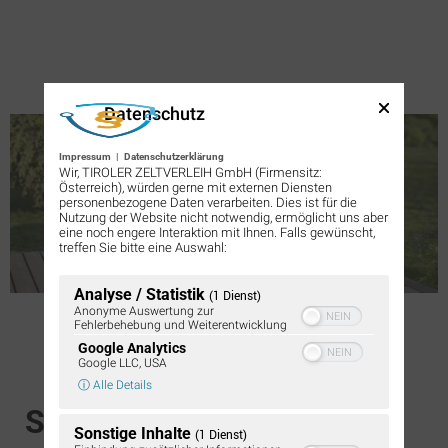
Datenschutz
Impressum
|
Datenschutzerklärung
Wir, TIROLER ZELTVERLEIH GmbH (Firmensitz:
Österreich), würden gerne mit externen Diensten
personenbezogene Daten verarbeiten. Dies ist für die
Nutzung der Website nicht notwendig, ermöglicht uns aber
eine noch engere Interaktion mit Ihnen. Falls gewünscht,
treffen Sie bitte eine Auswahl:
Analyse / Statistik
(1 Dienst)
Anonyme Auswertung zur
Fehlerbehebung und Weiterentwicklung
Google Analytics
Google LLC, USA
ⓘ Alle Details
Saftige Steaks. Heißer
Sonstige Inhalte
(1 Dienst)