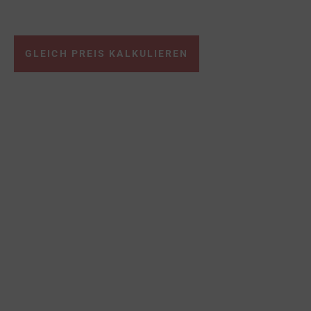
für Kochen & Grillen
Denn Qualität braucht Qualität.
GLEICH PREIS KALKULIEREN